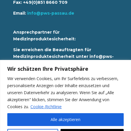
Fax: +49(0)851 8660 709
Email:
info@pws-passau.de
Ansprechpartner für
Medizinproduktesicherheit:
Sie erreichen die Beauftragten für
Medizinproduktesicherheit unter info@pws-
passau.de
Wir schätzen Ihre Privatsphäre
Wir verwenden Cookies, um Ihr Surferlebnis zu verbessern,
Datenschutz
personalisierte Anzeigen oder Inhalte einzusetzen und
Impressum
Hinweisgebersystem
unseren Datenverkehr zu analysieren. Wenn Sie auf „Alle
akzeptieren" klicken, stimmen Sie der Anwendung von
News
Cookies zu.
Cookie-Richtlinie
Alle akzeptieren
© 2023 •
Seniorenresidenz Neustift
•