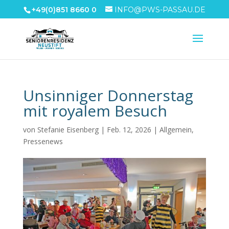
+49(0)851 8660 0
INFO@PWS-PASSAU.DE
Unsinniger Donnerstag
mit royalem Besuch
von
Stefanie Eisenberg
|
Feb. 12, 2026
|
Allgemein
,
Pressenews