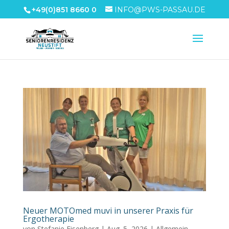
+49(0)851 8660 0
INFO@PWS-PASSAU.DE
Neuer MOTOmed muvi in unserer Praxis für
Ergotherapie
von
Stefanie Eisenberg
|
Aug. 5, 2026
|
Allgemein
,