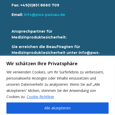
Fax: +49(0)851 8660 709
Email:
info@pws-passau.de
Ansprechpartner für
Medizinproduktesicherheit:
Sie erreichen die Beauftragten für
Medizinproduktesicherheit unter info@pws-
passau.de
Wir schätzen Ihre Privatsphäre
Wir verwenden Cookies, um Ihr Surferlebnis zu verbessern,
Datenschutz
personalisierte Anzeigen oder Inhalte einzusetzen und
Impressum
Hinweisgebersystem
unseren Datenverkehr zu analysieren. Wenn Sie auf „Alle
akzeptieren" klicken, stimmen Sie der Anwendung von
News
Cookies zu.
Cookie-Richtlinie
Alle akzeptieren
© 2023 •
Seniorenresidenz Neustift
•