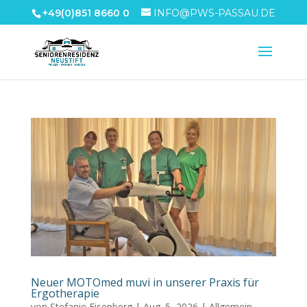
+49(0)851 8660 0
INFO@PWS-PASSAU.DE
Neuer MOTOmed muvi in unserer Praxis für
Ergotherapie
von
Stefanie Eisenberg
|
Aug. 5, 2026
|
Allgemein
,