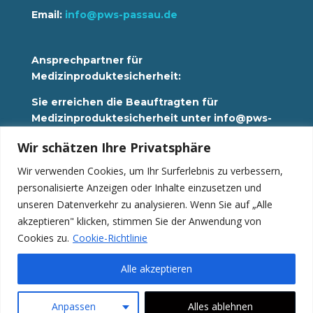
Email:
info@pws-passau.de
Ansprechpartner für
Medizinproduktesicherheit:
Sie erreichen die Beauftragten für
Medizinproduktesicherheit unter info@pws-
passau.de
Wir schätzen Ihre Privatsphäre
Wir verwenden Cookies, um Ihr Surferlebnis zu verbessern,
Datenschutz
personalisierte Anzeigen oder Inhalte einzusetzen und
Impressum
Hinweisgebersystem
unseren Datenverkehr zu analysieren. Wenn Sie auf „Alle
akzeptieren" klicken, stimmen Sie der Anwendung von
News
Cookies zu.
Cookie-Richtlinie
Alle akzeptieren
© 2023 •
Seniorenresidenz Neustift
•
www.seniorenresidenz-passau.de
Anpassen
Alles ablehnen