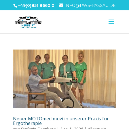
+49(0)851 8660 0
INFO@PWS-PASSAU.DE
Neuer MOTOmed muvi in unserer Praxis für
Ergotherapie
von
Stefanie Eisenberg
|
Aug. 5, 2026
|
Allgemein
,