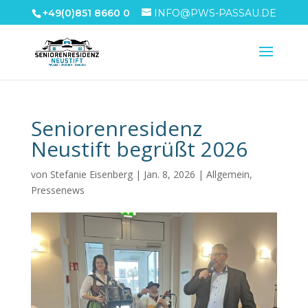
+49(0)851 8660 0
INFO@PWS-PASSAU.DE
Seniorenresidenz
Neustift begrüßt 2026
von
Stefanie Eisenberg
|
Jan. 8, 2026
|
Allgemein
,
Pressenews